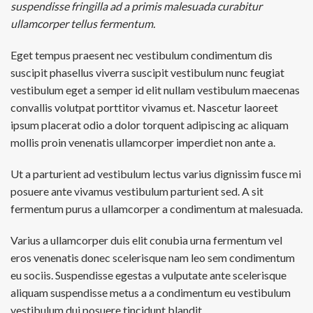
suspendisse fringilla ad a primis malesuada curabitur
ullamcorper tellus fermentum.
Eget tempus praesent nec vestibulum condimentum dis
suscipit phasellus viverra suscipit vestibulum nunc feugiat
vestibulum eget a semper id elit nullam vestibulum maecenas
convallis volutpat porttitor vivamus et. Nascetur laoreet
ipsum placerat odio a dolor torquent adipiscing ac aliquam
mollis proin venenatis ullamcorper imperdiet non ante a.
Ut a parturient ad vestibulum lectus varius dignissim fusce mi
posuere ante vivamus vestibulum parturient sed. A sit
fermentum purus a ullamcorper a condimentum at malesuada.
Varius a ullamcorper duis elit conubia urna fermentum vel
eros venenatis donec scelerisque nam leo sem condimentum
eu sociis. Suspendisse egestas a vulputate ante scelerisque
aliquam suspendisse metus a a condimentum eu vestibulum
vestibulum dui posuere tincidunt blandit.